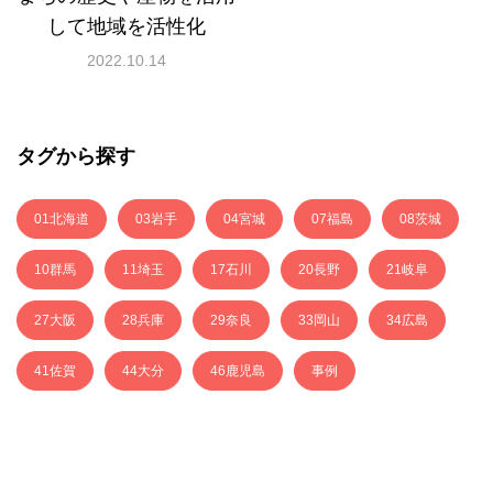
して地域を活性化
2022.10.14
タグから探す
01北海道
03岩手
04宮城
07福島
08茨城
10群馬
11埼玉
17石川
20長野
21岐阜
27大阪
28兵庫
29奈良
33岡山
34広島
41佐賀
44大分
46鹿児島
事例